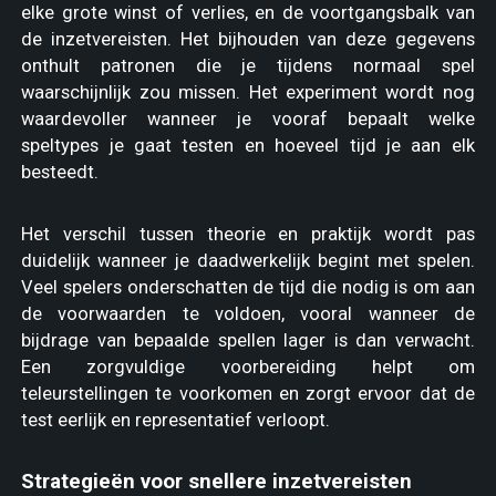
elke grote winst of verlies, en de voortgangsbalk van
de inzetvereisten. Het bijhouden van deze gegevens
onthult patronen die je tijdens normaal spel
waarschijnlijk zou missen. Het experiment wordt nog
waardevoller wanneer je vooraf bepaalt welke
speltypes je gaat testen en hoeveel tijd je aan elk
besteedt.
Het verschil tussen theorie en praktijk wordt pas
duidelijk wanneer je daadwerkelijk begint met spelen.
Veel spelers onderschatten de tijd die nodig is om aan
de voorwaarden te voldoen, vooral wanneer de
bijdrage van bepaalde spellen lager is dan verwacht.
Een zorgvuldige voorbereiding helpt om
teleurstellingen te voorkomen en zorgt ervoor dat de
test eerlijk en representatief verloopt.
Strategieën voor snellere inzetvereisten