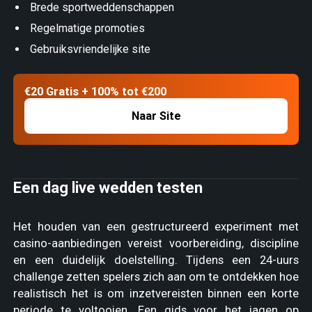
Brede sportweddenschappen
Regelmatige promoties
Gebruiksvriendelijke site
€20 Gratis + 100% tot €200
Naar Site
Een dag live wedden testen
Het houden van een gestructureerd experiment met
casino-aanbiedingen vereist voorbereiding, discipline
en een duidelijk doelstelling. Tijdens een 24-uurs
challenge zetten spelers zich aan om te ontdekken hoe
realistisch het is om inzetvereisten binnen een korte
periode te voltooien. Een gids voor het jagen op