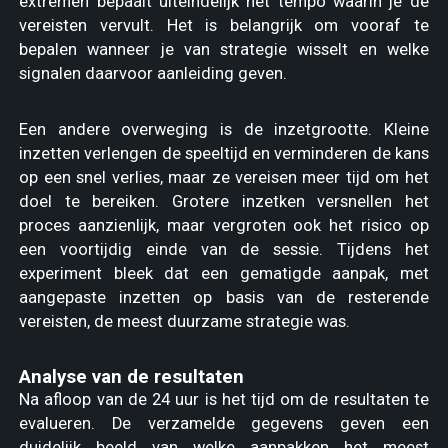
extremen bepaalt uiteindelijk het tempo waarin je de
vereisten vervult. Het is belangrijk om vooraf te
bepalen wanneer je van strategie wisselt en welke
signalen daarvoor aanleiding geven.
Een andere overweging is de inzetgrootte. Kleine
inzetten verlengen de speeltijd en verminderen de kans
op een snel verlies, maar ze vereisen meer tijd om het
doel te bereiken. Grotere inzetken versnellen het
proces aanzienlijk, maar vergroten ook het risico op
een voortijdig einde van de sessie. Tijdens het
experiment bleek dat een gematigde aanpak, met
aangepaste inzetten op basis van de resterende
vereisten, de meest duurzame strategie was.
Analyse van de resultaten
Na afloop van de 24 uur is het tijd om de resultaten te
evalueren. De verzamelde gegevens geven een
duidelijk beeld van welke aanpakken het meest