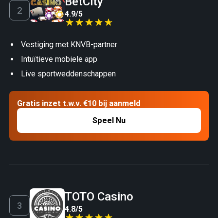
BetCity
4.9
/
5
Vestiging met KNVB-partner
Intuïtieve mobiele app
Live sportweddenschappen
Gratis inzet t.w.v. €10 bij aanmeld
Speel Nu
TOTO Casino
4.8
/
5