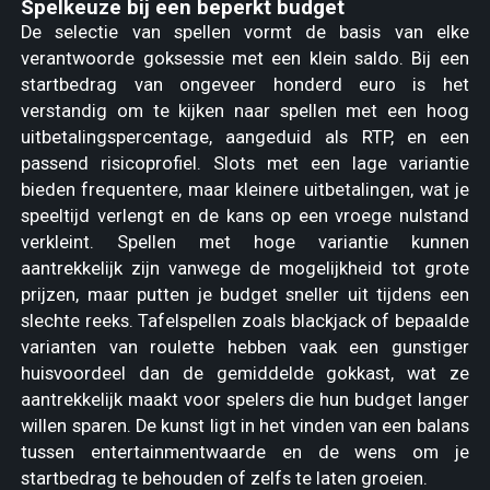
Spelkeuze bij een beperkt budget
De selectie van spellen vormt de basis van elke
verantwoorde goksessie met een klein saldo. Bij een
startbedrag van ongeveer honderd euro is het
verstandig om te kijken naar spellen met een hoog
uitbetalingspercentage, aangeduid als RTP, en een
passend risicoprofiel. Slots met een lage variantie
bieden frequentere, maar kleinere uitbetalingen, wat je
speeltijd verlengt en de kans op een vroege nulstand
verkleint. Spellen met hoge variantie kunnen
aantrekkelijk zijn vanwege de mogelijkheid tot grote
prijzen, maar putten je budget sneller uit tijdens een
slechte reeks. Tafelspellen zoals blackjack of bepaalde
varianten van roulette hebben vaak een gunstiger
huisvoordeel dan de gemiddelde gokkast, wat ze
aantrekkelijk maakt voor spelers die hun budget langer
willen sparen. De kunst ligt in het vinden van een balans
tussen entertainmentwaarde en de wens om je
startbedrag te behouden of zelfs te laten groeien.