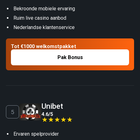
Bekroonde mobiele ervaring
Ruim live casino aanbod
Nederlandse klantenservice
Tot €1000 welkomstpakket
Pak Bonus
Unibet
4.6
/
5
Ervaren spelprovider