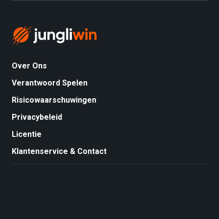
ergernis was dat ik eerst een standaardantwoord
kreeg voordat een medewerker echt hielp. Toch werd
het probleem netjes opgelost.
Over Ons
Verantwoord Spelen
Risicowaarschuwingen
Privacybeleid
Licentie
Klantenservice & Contact