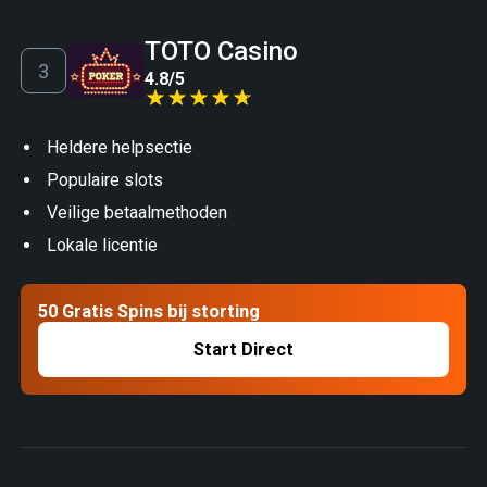
TOTO Casino
4.8
/
5
Heldere helpsectie
Populaire slots
Veilige betaalmethoden
Lokale licentie
50 Gratis Spins bij storting
Start Direct