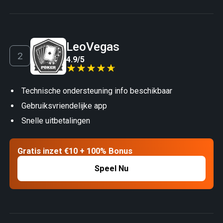
LeoVegas
4.9
/
5
Technische ondersteuning info beschikbaar
Gebruiksvriendelijke app
Snelle uitbetalingen
Gratis inzet €10 + 100% Bonus
Speel Nu