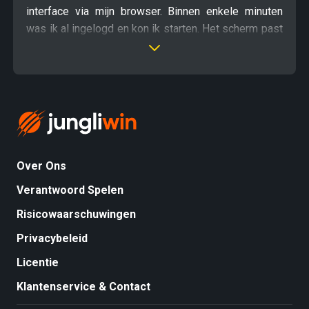
interface via mijn browser. Binnen enkele minuten
was ik al ingelogd en kon ik starten. Het scherm past
zich netjes aan en de laadtijden zijn minimaal. Wel
mis ik soms een overzichtelijke knop voor de
uitlogfunctie. Qua stabiliteit valt er weinig te klagen.
De grafische elementen zien er scherp uit, zelfs op
een kleiner toestel. Een kleine verbetering zou de
navigatie naar de helpsectie zijn. Voor de rest een
degelijke ervaring.
Over Ons
Verantwoord Spelen
Risicowaarschuwingen
Privacybeleid
Licentie
Klantenservice & Contact