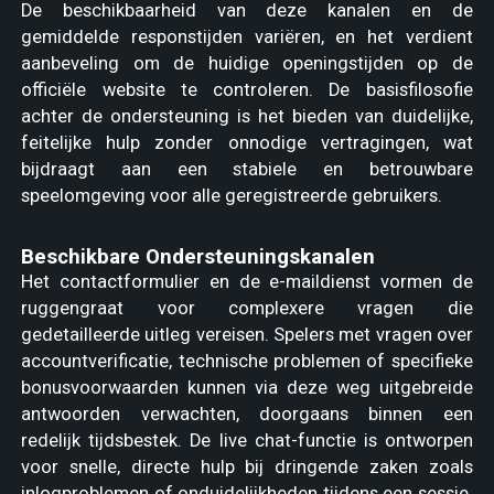
De beschikbaarheid van deze kanalen en de
gemiddelde responstijden variëren, en het verdient
aanbeveling om de huidige openingstijden op de
officiële website te controleren. De basisfilosofie
achter de ondersteuning is het bieden van duidelijke,
feitelijke hulp zonder onnodige vertragingen, wat
bijdraagt aan een stabiele en betrouwbare
speelomgeving voor alle geregistreerde gebruikers.
Beschikbare Ondersteuningskanalen
Het contactformulier en de e-maildienst vormen de
ruggengraat voor complexere vragen die
gedetailleerde uitleg vereisen. Spelers met vragen over
accountverificatie, technische problemen of specifieke
bonusvoorwaarden kunnen via deze weg uitgebreide
antwoorden verwachten, doorgaans binnen een
redelijk tijdsbestek. De live chat-functie is ontworpen
voor snelle, directe hulp bij dringende zaken zoals
inlogproblemen of onduidelijkheden tijdens een sessie.