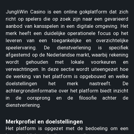
JungliWin Casino is een online gokplatform dat zich
richt op spelers die op zoek zijn naar een gevarieerd
aanbod van kansspelen in een digitale omgeving. Het
merk heeft een duidelijke operationele focus op het
leveren van een toegankelijke en overzichtelijke
speelervaring. De dienstverlening is specifiek
afgestemd op de Nederlandse markt, waarbij rekening
wordt gehouden met lokale voorkeuren en
verwachtingen. In deze sectie wordt uiteengezet hoe
de werking van het platform is opgebouwd en welke
doelstellingen het merk nastreeft. De
achtergrondinformatie over het platform biedt inzicht
in de oorsprong en de filosofie achter de
dienstverlening.
Merkprofiel en doelstellingen
Het platform is opgezet met de bedoeling om een