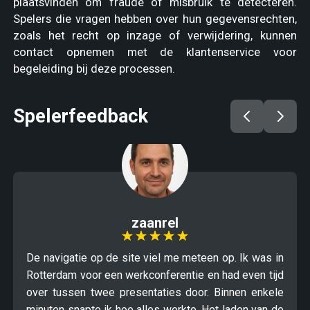
plaatsvinden om fraude of misbruik te detecteren.
Spelers die vragen hebben over hun gegevensrechten,
zoals het recht op inzage of verwijdering, kunnen
contact opnemen met de klantenservice voor
begeleiding bij deze processen.
Spelerfeedback
zaanrel
De navigatie op de site viel me meteen op. Ik was in
Rotterdam voor een werkconferentie en had even tijd
over tussen twee presentaties door. Binnen enkele
minuten snapte ik hoe alles werkte. Het laden van de