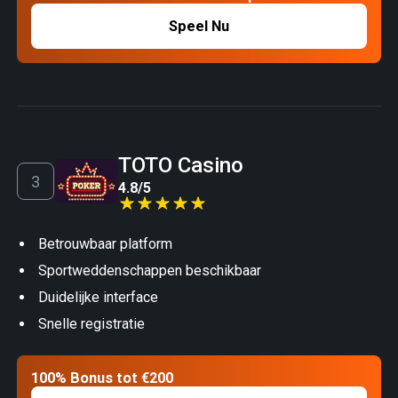
Speel Nu
TOTO Casino
4.8
/
5
Betrouwbaar platform
Sportweddenschappen beschikbaar
Duidelijke interface
Snelle registratie
100% Bonus tot €200