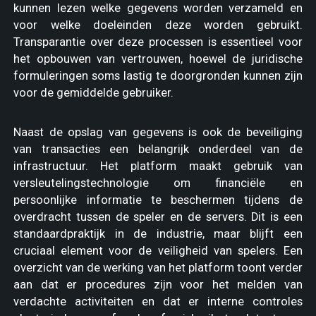
kunnen lezen welke gegevens worden verzameld en
voor welke doeleinden deze worden gebruikt.
Transparantie over deze processen is essentieel voor
het opbouwen van vertrouwen, hoewel de juridische
formuleringen soms lastig te doorgronden kunnen zijn
voor de gemiddelde gebruiker.
Naast de opslag van gegevens is ook de beveiliging
van transacties een belangrijk onderdeel van de
infrastructuur. Het platform maakt gebruik van
versleutelingstechnologie om financiële en
persoonlijke informatie te beschermen tijdens de
overdracht tussen de speler en de servers. Dit is een
standaardpraktijk in de industrie, maar blijft een
cruciaal element voor de veiligheid van spelers. Een
overzicht van de werking van het platform toont verder
aan dat er procedures zijn voor het melden van
verdachte activiteiten en dat er interne controles