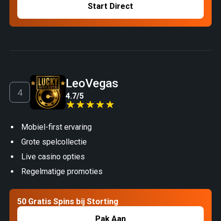
Start Direct
LeoVegas
4.7
/
5
Mobiel-first ervaring
Grote spelcollectie
Live casino opties
Regelmatige promoties
50 Gratis Spins bij Storting
Pak Aan