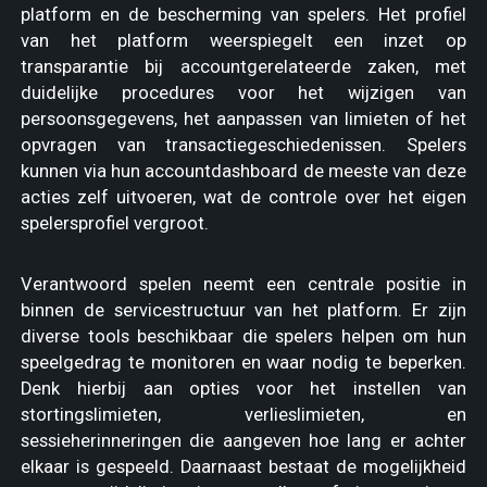
platform en de bescherming van spelers. Het profiel
van het platform weerspiegelt een inzet op
transparantie bij accountgerelateerde zaken, met
duidelijke procedures voor het wijzigen van
persoonsgegevens, het aanpassen van limieten of het
opvragen van transactiegeschiedenissen. Spelers
kunnen via hun accountdashboard de meeste van deze
acties zelf uitvoeren, wat de controle over het eigen
spelersprofiel vergroot.
Verantwoord spelen neemt een centrale positie in
binnen de servicestructuur van het platform. Er zijn
diverse tools beschikbaar die spelers helpen om hun
speelgedrag te monitoren en waar nodig te beperken.
Denk hierbij aan opties voor het instellen van
stortingslimieten, verlieslimieten, en
sessieherinneringen die aangeven hoe lang er achter
elkaar is gespeeld. Daarnaast bestaat de mogelijkheid