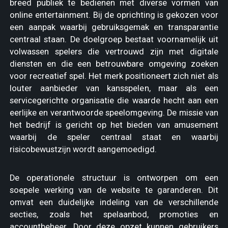
breed publiek te bedienen met diverse vormen van
online entertainment. Bij de oprichting is gekozen voor
een aanpak waarbij gebruiksgemak en transparantie
centraal staan. De doelgroep bestaat voornamelijk uit
volwassen spelers die vertrouwd zijn met digitale
diensten en die een betrouwbare omgeving zoeken
voor recreatief spel. Het merk positioneert zich niet als
louter aanbieder van kansspelen, maar als een
servicegerichte organisatie die waarde hecht aan een
eerlijke en verantwoorde speelomgeving. De missie van
het bedrijf is gericht op het bieden van amusement
waarbij de speler centraal staat en waarbij
risicobewustzijn wordt aangemoedigd.
De operationele structuur is ontworpen om een
soepele werking van de website te garanderen. Dit
omvat een duidelijke indeling van de verschillende
secties, zoals het spelaanbod, promoties en
accountbeheer. Door deze opzet kunnen gebruikers