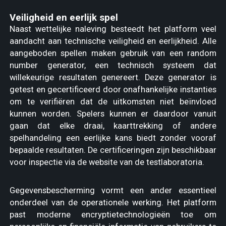
Veiligheid en eerlijk spel
Naast wettelijke naleving besteedt het platform veel
aandacht aan technische veiligheid en eerlijkheid. Alle
aangeboden spellen maken gebruik van een random
number generator, een technisch systeem dat
willekeurige resultaten genereert. Deze generator is
getest en gecertificeerd door onafhankelijke instanties
om te verifiëren dat de uitkomsten niet beïnvloed
kunnen worden. Spelers kunnen er daardoor vanuit
gaan dat elke draai, kaarttrekking of andere
spelhandeling een eerlijke kans biedt zonder vooraf
bepaalde resultaten. De certificeringen zijn beschikbaar
voor inspectie via de website van de testlaboratoria.
Gegevensbescherming vormt een ander essentieel
onderdeel van de operationele werking. Het platform
past moderne encryptietechnologieën toe om