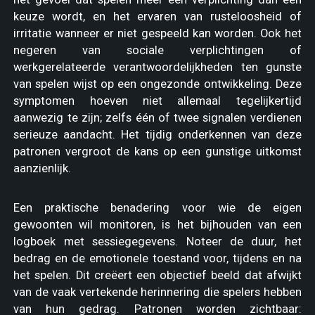
keuze wordt, en het ervaren van rusteloosheid of
irritatie wanneer er niet gespeeld kan worden. Ook het
negeren van sociale verplichtingen of
werkgerelateerde verantwoordelijkheden ten gunste
van spelen wijst op een ongezonde ontwikkeling. Deze
symptomen hoeven niet allemaal tegelijkertijd
aanwezig te zijn; zelfs één of twee signalen verdienen
serieuze aandacht. Het tijdig onderkennen van deze
patronen vergroot de kans op een gunstige uitkomst
aanzienlijk.
Een praktische benadering voor wie de eigen
gewoonten wil monitoren, is het bijhouden van een
logboek met sessiegegevens. Noteer de duur, het
bedrag en de emotionele toestand voor, tijdens en na
het spelen. Dit creëert een objectief beeld dat afwijkt
van de vaak vertekende herinnering die spelers hebben
van hun gedrag. Patronen worden zichtbaar: