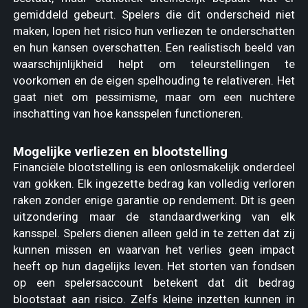
gemiddeld gebeurt. Spelers die dit onderscheid niet
maken, lopen het risico hun verliezen te onderschatten
en hun kansen overschatten. Een realistisch beeld van
waarschijnlijkheid helpt om teleurstellingen te
voorkomen en de eigen spelhouding te relativeren. Het
gaat niet om pessimisme, maar om een nuchtere
inschatting van hoe kansspelen functioneren.
Mogelijke verliezen en blootstelling
Financiële blootstelling is een onlosmakelijk onderdeel
van gokken. Elk ingezette bedrag kan volledig verloren
raken zonder enige garantie op rendement. Dit is geen
uitzondering maar de standaardwerking van elk
kansspel. Spelers dienen alleen geld in te zetten dat zij
kunnen missen en waarvan het verlies geen impact
heeft op hun dagelijks leven. Het storten van fondsen
op een spelersaccount betekent dat dit bedrag
blootstaat aan risico. Zelfs kleine inzetten kunnen in