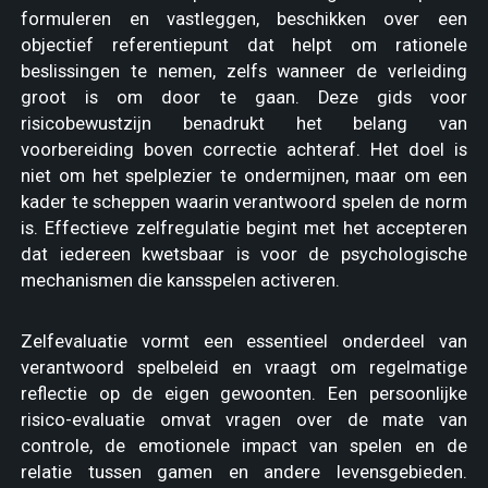
formuleren en vastleggen, beschikken over een
objectief referentiepunt dat helpt om rationele
beslissingen te nemen, zelfs wanneer de verleiding
groot is om door te gaan. Deze gids voor
risicobewustzijn benadrukt het belang van
voorbereiding boven correctie achteraf. Het doel is
niet om het spelplezier te ondermijnen, maar om een
kader te scheppen waarin verantwoord spelen de norm
is. Effectieve zelfregulatie begint met het accepteren
dat iedereen kwetsbaar is voor de psychologische
mechanismen die kansspelen activeren.
Zelfevaluatie vormt een essentieel onderdeel van
verantwoord spelbeleid en vraagt om regelmatige
reflectie op de eigen gewoonten. Een persoonlijke
risico-evaluatie omvat vragen over de mate van
controle, de emotionele impact van spelen en de
relatie tussen gamen en andere levensgebieden.