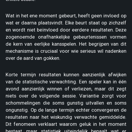
Wat in het ene moment gebeurt, heeft geen invloed op
wat er daarna plaatsvindt. Elke beurt staat op zichzelf
en wordt niet beïnvloed door eerdere resultaten. Deze
zogenoemde onafhankelijke gebeurtenissen vormen
de kern van eerlijke kansspelen. Het begrijpen van dit
mechanisme is cruciaal voor wie serieus wil nadenken
over de aard van gokken.
Korte termijn resultaten kunnen aanzienlijk afwijken
van de statistische verwachting. Een speler kan in één
avond aanzienlijk winnen of verliezen, maar dit zegt
niets over de volgende sessie. Variantie zorgt voor
schommelingen die soms gunstig uitvallen en soms
ongunstig. Op de lange termijn echter convergeren de
resultaten naar het wiskundig verwachte gemiddelde.
Dit fenomeen verklaart waarom geluk in het moment
bestaat, maar statistiek uiteindelijk bepaalt wat er