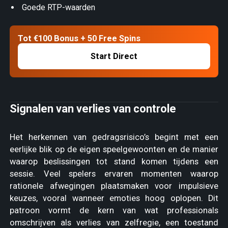
Goede RTP-waarden
Tot €100 Bonus + 50 Free Spins
Start Direct
Signalen van verlies van controle
Het herkennen van gedragsrisico’s begint met een
eerlijke blik op de eigen speelgewoonten en de manier
waarop beslissingen tot stand komen tijdens een
sessie. Veel spelers ervaren momenten waarop
rationele afwegingen plaatsmaken voor impulsieve
keuzes, vooral wanneer emoties hoog oplopen. Dit
patroon vormt de kern van wat professionals
omschrijven als verlies van zelfregie, een toestand