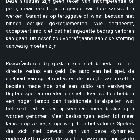
Deze situaties zijn geen teken van incompetentie of
pech, maar een logisch gevolg van hoe kansspelen
werken. Garanties op teruggave of winst bestaan niet
binnen eerlijke gokreglementen. Wie deelneemt,
accepteert impliciet dat het ingezette bedrag verloren
kan gaan. Dit besef zou voorafgaand aan elke storting
aanwezig moeten zijn.
Risicofactoren bij gokken zijn niet beperkt tot het
directe verlies van geld. De aard van het spel, de
snelheid van speelrondes en de hoogte van inzetten
bepalen mede hoe snel een saldo kan verdwijnen.
Digitale speelautomaten en snelle kaartspellen hebben
een hoger tempo dan traditionele tafelspellen, wat
betekent dat er per tijdseenheid meer beslissingen
worden genomen. Meer beslissingen leiden tot meer
kansen op verlies, simpelweg door het volume. Spelers
die zich niet bewust zijn van deze dynamiek,
onderschatten vaak de snelheid waarmee hun saldo