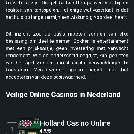
kritisch te zijn. Dergelijke beloften passen niet bij de
realiteit van kansspelen. Het enige wat vaststaat, is dat
het huis op lange termijn een wiskundig voordeel heeft.
Dit inzicht zou de basis moeten vormen van elke
beslissing om deel te nemen. Gokken is entertainment
met een prijskaartje, geen investering met verwacht
rendement. Wie dit onderscheid begrijpt, kan genieten
van het spel zonder onrealistische verwachtingen te
koesteren. Verantwoord spelen begint met het
accepteren van deze basiswaarheid.
Veilige Online Casinos in Nederland
Holland Casino Online
4.9
/
5