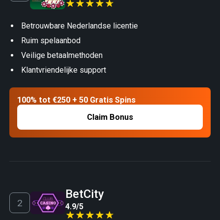
Betrouwbare Nederlandse licentie
Ruim spelaanbod
Veilige betaalmethoden
Klantvriendelijke support
100% tot €250 + 50 Gratis Spins
Claim Bonus
BetCity
4.9
/
5