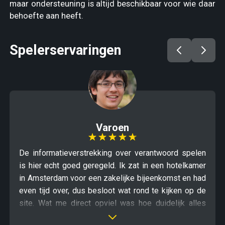
maar ondersteuning is altijd beschikbaar voor wie daar
behoefte aan heeft.
Spelerservaringen
Varoen
De informatieverstrekking over verantwoord spelen
is hier echt goed geregeld. Ik zat in een hotelkamer
in Amsterdam voor een zakelijke bijeenkomst en had
even tijd over, dus besloot wat rond te kijken op de
site. Wat me direct opviel was hoe duidelijk alles
wordt uitgelegd over limieten en zelfuitsluiting. Geen