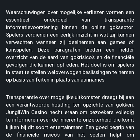
Waarschuwingen over mogelijke verliezen vormen een
essentieel onderdeel van transparante
informatievoorziening binnen de online goksector.
Spelers verdienen een eerlijk inzicht in wat zij kunnen
verwachten wanneer zij deelnemen aan games of
kansspelen. Deze paragrafen bieden een helder
overzicht van de aard van gokrisico’s en de financiële
gevolgen die kunnen optreden. Het doel is om spelers
in staat te stellen weloverwogen beslissingen te nemen
op basis van feiten in plaats van aannames.
Transparantie over mogelijke uitkomsten draagt bij aan
een verantwoorde houding ten opzichte van gokken.
JungliWin Casino hecht eraan om bezoekers volledig
te informeren over de inherente onzekerheid die komt
kijken bij dit soort entertainment. Een goed begrip van
de financiële risico’s van het spelen helpt om