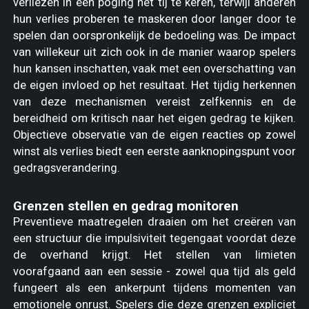
verliezen in een poging het tij te keren, terwijl anderen
hun verlies proberen te maskeren door langer door te
spelen dan oorspronkelijk de bedoeling was. De impact
van willekeur uit zich ook in de manier waarop spelers
hun kansen inschatten, vaak met een overschatting van
de eigen invloed op het resultaat. Het tijdig herkennen
van deze mechanismen vereist zelfkennis en de
bereidheid om kritisch naar het eigen gedrag te kijken.
Objectieve observatie van de eigen reacties op zowel
winst als verlies biedt een eerste aanknopingspunt voor
gedragsverandering.
Grenzen stellen en gedrag monitoren
Preventieve maatregelen draaien om het creëren van
een structuur die impulsiviteit tegengaat voordat deze
de overhand krijgt. Het stellen van limieten
voorafgaand aan een sessie - zowel qua tijd als geld
fungeert als een ankerpunt tijdens momenten van
emotionele onrust. Spelers die deze grenzen expliciet