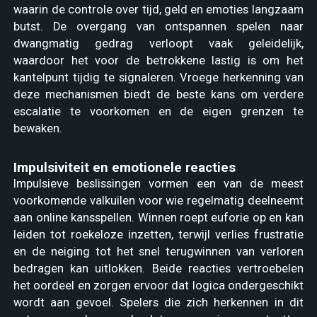
waarin de controle over tijd, geld en emoties langzaam
butst. De overgang van ontspannen spelen naar
dwangmatig gedrag verloopt vaak geleidelijk,
waardoor het voor de betrokkene lastig is om het
kantelpunt tijdig te signaleren. Vroege herkenning van
deze mechanismen biedt de beste kans om verdere
escalatie te voorkomen en de eigen grenzen te
bewaken.
Impulsiviteit en emotionele reacties
Impulsieve beslissingen vormen een van de meest
voorkomende valkuilen voor wie regelmatig deelneemt
aan online kansspellen. Winnen roept euforie op en kan
leiden tot roekeloze inzetten, terwijl verlies frustratie
en de neiging tot het snel terugwinnen van verloren
bedragen kan uitlokken. Beide reacties vertroebelen
het oordeel en zorgen ervoor dat logica ondergeschikt
wordt aan gevoel. Spelers die zich herkennen in dit