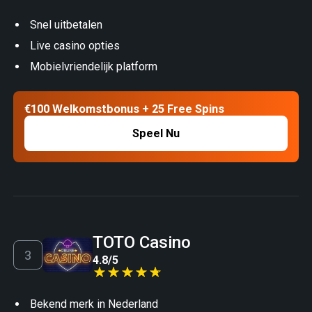
Snel uitbetalen
Live casino opties
Mobielvriendelijk platform
€100 Welkomstbonus + 25 Free Spins
Speel Nu
TOTO Casino
4.8
/
5
Bekend merk in Nederland