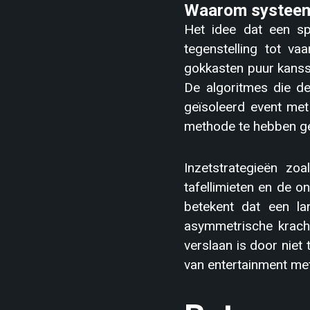
Waarom systeems
Het idee dat een spe
tegenstelling tot va
gokkasten puur kanssp
De algoritmes die de
geïsoleerd event met
methode te hebben g
Inzetstrategieën zoa
tafellimieten en de o
betekent dat een la
asymmetrische kracht
verslaan is door niet
van entertainment met