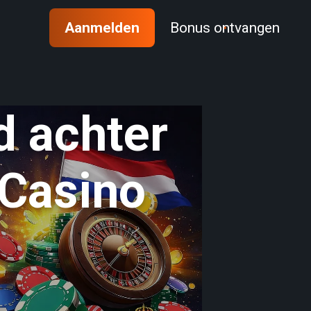
Aanmelden
Bonus ontvangen
d achter
 Casino