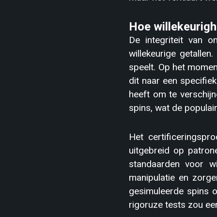
Hoe willekeurig
De integriteit van 
willekeurige getalle
speelt. Op het moment
dit naar een specifie
heeft om te verschij
spins, wat de populai
Het certificeringspr
uitgebreid op patron
standaarden voor wi
manipulatie en zorge
gesimuleerde spins o
rigoruze tests zou ee