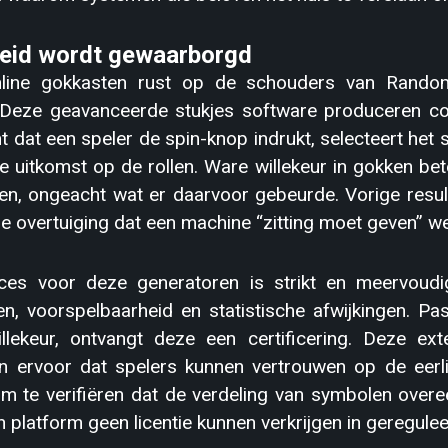
heid wordt gewaarborgd
online gokkasten rust op de schouders van Rand
n. Deze geavanceerde stukjes software produceren co
 dat een speler de spin-knop indrukt, selecteert het s
ke uitkomst op de rollen. Ware willekeur in gokken be
nen, ongeacht wat er daarvoor gebeurde. Vorige resu
re overtuiging dat een machine “zitting moet geven” we
oces voor deze generatoren is strikt en meervoudig
en, voorspelbaarheid en statistische afwijkingen. 
llekeur, ontvangt deze een certificering. Deze ex
n ervoor dat spelers kunnen vertrouwen op de eerli
m te verifiëren dat de verdeling van symbolen over
n platform geen licentie kunnen verkrijgen in geregule