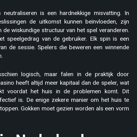
neutraliseren is een hardnekkige misvatting. In
eslissingen de uitkomst kunnen beïnvloeden, zijn
an de wiskundige structuur van het spel veranderen.
et speelgedrag van de gebruiker. Elk spin is een
 van de sessie. Spelers die beweren een winnende
m.
sschien logisch, maar falen in de praktijk door
asino heeft altijd meer kapitaal dan de speler, wat
kt voordat het huis in de problemen komt. Dit
ectief is. De enige zekere manier om het huis te
te stoppen. Gokken moet gezien worden als een vorm