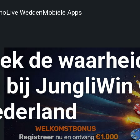
no
Live Wedden
Mobiele Apps
ek de waarhei
s bij JungliWin
ederland