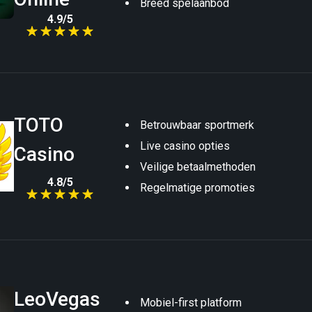
Breed spelaanbod
4.9
/
5
TOTO
Betrouwbaar sportmerk
Live casino opties
Casino
Veilige betaalmethoden
4.8
/
5
Regelmatige promoties
LeoVegas
Mobiel-first platform